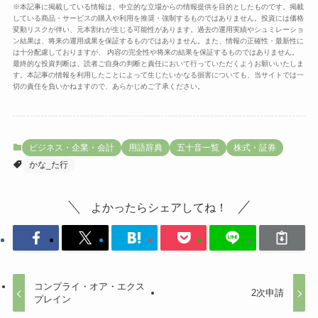
※本記事に掲載している情報は、中立的な立場からの情報提供を目的としたものです。掲載
している商品・サービスの購入や利用を推奨・強制するものではありません。投資には価格
変動リスクが伴い、元本割れが生じる可能性があります。過去の運用実績やシュミレーショ
ン結果は、将来の運用成果を保証するものではありません。また、情報の正確性・最新性に
は十分配慮しておりますが、 内容の完全性や将来の結果を保証するものではありません。
最終的な投資判断は、読者ご自身の判断と責任において行っていただくようお願いいたしま
す。本記事の情報を利用したことによって生じたいかなる損害についても、当サイトでは一
切の責任を負いかねますので、あらかじめご了承ください。
ビジネス・企業・会計
用語辞典
五十音一覧
株式・証券
かな_た行
よかったらシェアしてね！
コンプライ・オア・エクス
2次申請
プレイン