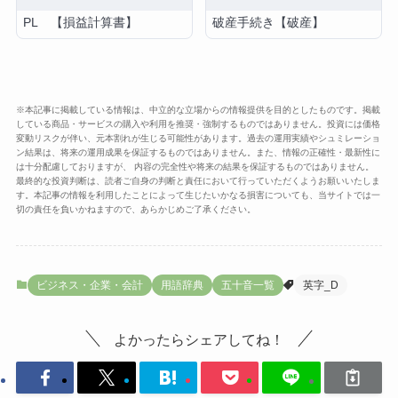
PL 【損益計算書】
破産手続き【破産】
※本記事に掲載している情報は、中立的な立場からの情報提供を目的としたものです。掲載
している商品・サービスの購入や利用を推奨・強制するものではありません。投資には価格
変動リスクが伴い、元本割れが生じる可能性があります。過去の運用実績やシュミレーショ
ン結果は、将来の運用成果を保証するものではありません。また、情報の正確性・最新性に
は十分配慮しておりますが、 内容の完全性や将来の結果を保証するものではありません。
最終的な投資判断は、読者ご自身の判断と責任において行っていただくようお願いいたしま
す。本記事の情報を利用したことによって生じたいかなる損害についても、当サイトでは一
切の責任を負いかねますので、あらかじめご了承ください。
ビジネス・企業・会計
用語辞典
五十音一覧
英字_D
よかったらシェアしてね！