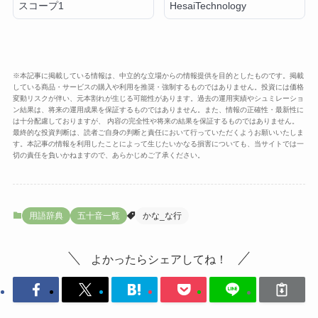
スコープ1
HesaiTechnology
※本記事に掲載している情報は、中立的な立場からの情報提供を目的としたものです。掲載
している商品・サービスの購入や利用を推奨・強制するものではありません。投資には価格
変動リスクが伴い、元本割れが生じる可能性があります。過去の運用実績やシュミレーショ
ン結果は、将来の運用成果を保証するものではありません。また、情報の正確性・最新性に
は十分配慮しておりますが、 内容の完全性や将来の結果を保証するものではありません。
最終的な投資判断は、読者ご自身の判断と責任において行っていただくようお願いいたしま
す。本記事の情報を利用したことによって生じたいかなる損害についても、当サイトでは一
切の責任を負いかねますので、あらかじめご了承ください。
用語辞典
五十音一覧
かな_な行
よかったらシェアしてね！