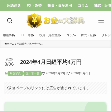
用語辞典
FX・為替
投資・資産運用
コラム
株式・証
用語辞典
FX・為替
投資・資産運用
コラム
株式・証券
クレジ
ホーム
用語辞典
五十音一覧
2026
2024年4月日経平均4万円
8/06
2026年4月23日
2026年8月6日
用語辞典
五十音一覧
当ページのリンクには広告が含まれています。