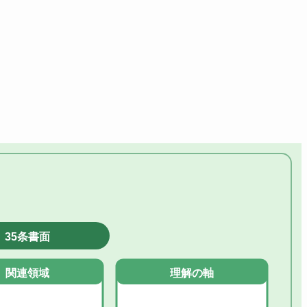
35条書面
関連領域
理解の軸