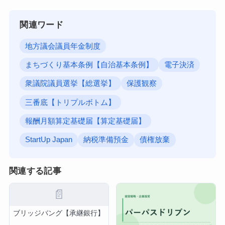
関連ワード
地方議会議員年金制度
まちづくり基本条例【自治基本条例】
電子決済
衆議院議員選挙【総選挙】
保護観察
三番底【トリプルボトム】
報酬月額算定基礎届【算定基礎届】
StartUp Japan
納税準備預金
債権放棄
関連する記事
📄
ブリッジバング【承継銀行】