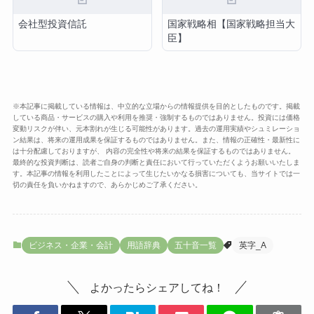
会社型投資信託
国家戦略相【国家戦略担当大
臣】
※本記事に掲載している情報は、中立的な立場からの情報提供を目的としたものです。掲載
している商品・サービスの購入や利用を推奨・強制するものではありません。投資には価格
変動リスクが伴い、元本割れが生じる可能性があります。過去の運用実績やシュミレーショ
ン結果は、将来の運用成果を保証するものではありません。また、情報の正確性・最新性に
は十分配慮しておりますが、 内容の完全性や将来の結果を保証するものではありません。
最終的な投資判断は、読者ご自身の判断と責任において行っていただくようお願いいたしま
す。本記事の情報を利用したことによって生じたいかなる損害についても、当サイトでは一
切の責任を負いかねますので、あらかじめご了承ください。
ビジネス・企業・会計
用語辞典
五十音一覧
英字_A
よかったらシェアしてね！