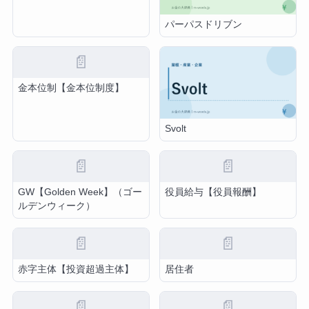
パーパスドリブン
📄
金本位制【金本位制度】
Svolt
📄
📄
GW【Golden Week】（ゴー
役員給与【役員報酬】
ルデンウィーク）
📄
📄
赤字主体【投資超過主体】
居住者
📄
📄