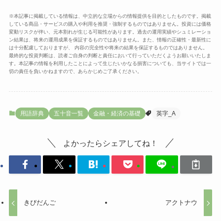
※本記事に掲載している情報は、中立的な立場からの情報提供を目的としたものです。掲載
している商品・サービスの購入や利用を推奨・強制するものではありません。投資には価格
変動リスクが伴い、元本割れが生じる可能性があります。過去の運用実績やシュミレーショ
ン結果は、将来の運用成果を保証するものではありません。また、情報の正確性・最新性に
は十分配慮しておりますが、 内容の完全性や将来の結果を保証するものではありません。
最終的な投資判断は、読者ご自身の判断と責任において行っていただくようお願いいたしま
す。本記事の情報を利用したことによって生じたいかなる損害についても、当サイトでは一
切の責任を負いかねますので、あらかじめご了承ください。
用語辞典
五十音一覧
金融・経済の基礎
英字_A
よかったらシェアしてね！
きびだんご
アクトナウ