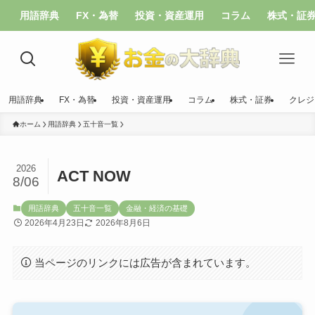
用語辞典
FX・為替
投資・資産運用
コラム
株式・証
用語辞典
FX・為替
投資・資産運用
コラム
株式・証券
クレジ
ホーム
用語辞典
五十音一覧
2026
ACT NOW
8/06
用語辞典
五十音一覧
金融・経済の基礎
2026年4月23日
2026年8月6日
当ページのリンクには広告が含まれています。