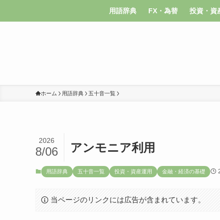
用語辞典
FX・為替
投資・資
ホーム
用語辞典
五十音一覧
2026
アンモニア利用
8/06
用語辞典
五十音一覧
投資・資産運用
金融・経済の基礎
当ページのリンクには広告が含まれています。