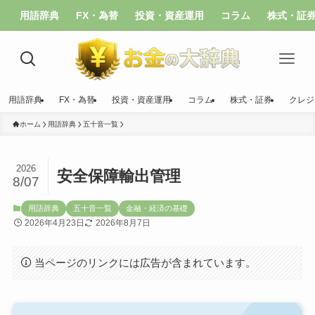
用語辞典
FX・為替
投資・資産運用
コラム
株式・証
用語辞典
FX・為替
投資・資産運用
コラム
株式・証券
クレジ
ホーム
用語辞典
五十音一覧
2026
安全保障輸出管理
8/07
用語辞典
五十音一覧
金融・経済の基礎
2026年4月23日
2026年8月7日
当ページのリンクには広告が含まれています。