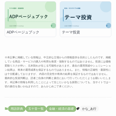
ADPベージュブック
テーマ投資
※本記事に掲載している情報は、中立的な立場からの情報提供を目的としたものです。掲載
している商品・サービスの購入や利用を推奨・強制するものではありません。投資には価格
変動リスクが伴い、元本割れが生じる可能性があります。過去の運用実績やシュミレーショ
ン結果は、将来の運用成果を保証するものではありません。また、情報の正確性・最新性に
は十分配慮しておりますが、 内容の完全性や将来の結果を保証するものではありません。
最終的な投資判断は、読者ご自身の判断と責任において行っていただくようお願いいたしま
す。本記事の情報を利用したことによって生じたいかなる損害についても、当サイトでは一
切の責任を負いかねますので、あらかじめご了承ください。
用語辞典
五十音一覧
金融・経済の基礎
かな_あ行