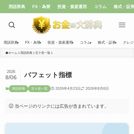
用語辞典
FX・為替
投資・資産運用
コラム
株式・証
用語辞典
FX・為替
投資・資産運用
コラム
株式・証券
クレジ
ホーム
用語辞典
五十音一覧
2026
バフェット指標
8/06
2026年4月23日
2026年8月6日
用語辞典
五十音一覧
当ページのリンクには広告が含まれています。