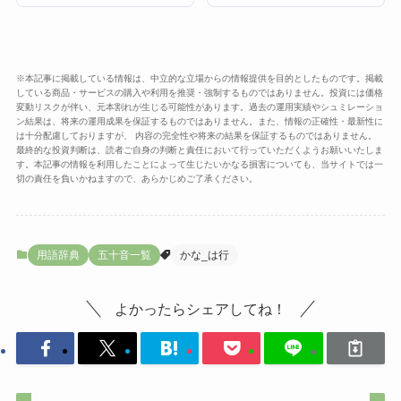
※本記事に掲載している情報は、中立的な立場からの情報提供を目的としたものです。掲載
している商品・サービスの購入や利用を推奨・強制するものではありません。投資には価格
変動リスクが伴い、元本割れが生じる可能性があります。過去の運用実績やシュミレーショ
ン結果は、将来の運用成果を保証するものではありません。また、情報の正確性・最新性に
は十分配慮しておりますが、 内容の完全性や将来の結果を保証するものではありません。
最終的な投資判断は、読者ご自身の判断と責任において行っていただくようお願いいたしま
す。本記事の情報を利用したことによって生じたいかなる損害についても、当サイトでは一
切の責任を負いかねますので、あらかじめご了承ください。
用語辞典
五十音一覧
かな_は行
よかったらシェアしてね！