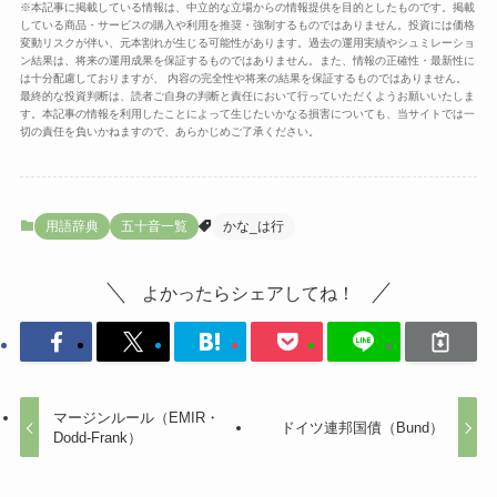
※本記事に掲載している情報は、中立的な立場からの情報提供を目的としたものです。掲載
している商品・サービスの購入や利用を推奨・強制するものではありません。投資には価格
変動リスクが伴い、元本割れが生じる可能性があります。過去の運用実績やシュミレーショ
ン結果は、将来の運用成果を保証するものではありません。また、情報の正確性・最新性に
は十分配慮しておりますが、 内容の完全性や将来の結果を保証するものではありません。
最終的な投資判断は、読者ご自身の判断と責任において行っていただくようお願いいたしま
す。本記事の情報を利用したことによって生じたいかなる損害についても、当サイトでは一
切の責任を負いかねますので、あらかじめご了承ください。
用語辞典
五十音一覧
かな_は行
よかったらシェアしてね！
マージンルール（EMIR・
ドイツ連邦国債（Bund）
Dodd-Frank）