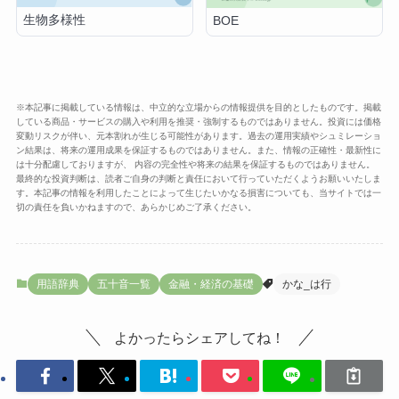
生物多様性
BOE
※本記事に掲載している情報は、中立的な立場からの情報提供を目的としたものです。掲載
している商品・サービスの購入や利用を推奨・強制するものではありません。投資には価格
変動リスクが伴い、元本割れが生じる可能性があります。過去の運用実績やシュミレーショ
ン結果は、将来の運用成果を保証するものではありません。また、情報の正確性・最新性に
は十分配慮しておりますが、 内容の完全性や将来の結果を保証するものではありません。
最終的な投資判断は、読者ご自身の判断と責任において行っていただくようお願いいたしま
す。本記事の情報を利用したことによって生じたいかなる損害についても、当サイトでは一
切の責任を負いかねますので、あらかじめご了承ください。
用語辞典
五十音一覧
金融・経済の基礎
かな_は行
よかったらシェアしてね！