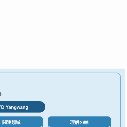
ト
YD Yangwang
関連領域
理解の軸