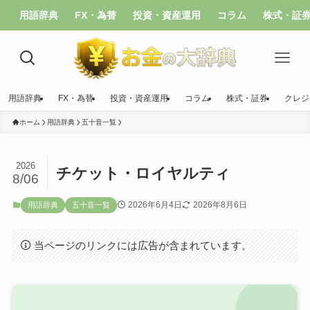
用語辞典
FX・為替
投資・資産運用
コラム
株式・証
用語辞典
FX・為替
投資・資産運用
コラム
株式・証券
クレジ
ホーム
用語辞典
五十音一覧
2026
チケット・ロイヤルティ
8/06
2026年6月4日
2026年8月6日
用語辞典
五十音一覧
当ページのリンクには広告が含まれています。