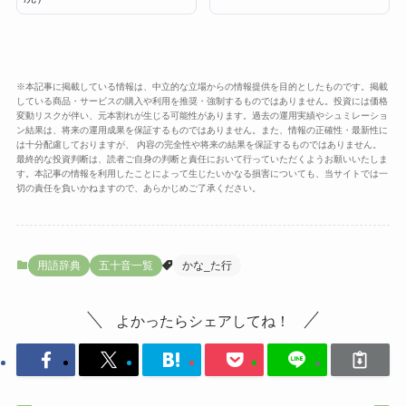
※本記事に掲載している情報は、中立的な立場からの情報提供を目的としたものです。掲載
している商品・サービスの購入や利用を推奨・強制するものではありません。投資には価格
変動リスクが伴い、元本割れが生じる可能性があります。過去の運用実績やシュミレーショ
ン結果は、将来の運用成果を保証するものではありません。また、情報の正確性・最新性に
は十分配慮しておりますが、 内容の完全性や将来の結果を保証するものではありません。
最終的な投資判断は、読者ご自身の判断と責任において行っていただくようお願いいたしま
す。本記事の情報を利用したことによって生じたいかなる損害についても、当サイトでは一
切の責任を負いかねますので、あらかじめご了承ください。
用語辞典
五十音一覧
かな_た行
よかったらシェアしてね！