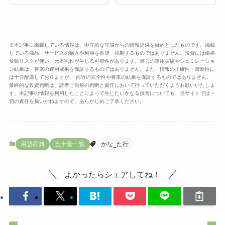
※本記事に掲載している情報は、中立的な立場からの情報提供を目的としたものです。掲載
している商品・サービスの購入や利用を推奨・強制するものではありません。投資には価格
変動リスクが伴い、元本割れが生じる可能性があります。過去の運用実績やシュミレーショ
ン結果は、将来の運用成果を保証するものではありません。また、情報の正確性・最新性に
は十分配慮しておりますが、 内容の完全性や将来の結果を保証するものではありません。
最終的な投資判断は、読者ご自身の判断と責任において行っていただくようお願いいたしま
す。本記事の情報を利用したことによって生じたいかなる損害についても、当サイトでは一
切の責任を負いかねますので、あらかじめご了承ください。
用語辞典
五十音一覧
かな_た行
よかったらシェアしてね！