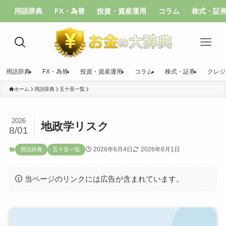
用語辞典
FX・為替
投資・資産運用
コラム
株式・証
用語辞典
FX・為替
投資・資産運用
コラム
株式・証券
クレジ
ホーム
用語辞典
五十音一覧
2026
地政学リスク
8/01
2026年6月4日
2026年8月1日
用語辞典
五十音一覧
当ページのリンクには広告が含まれています。