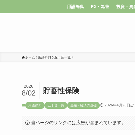
用語辞典
FX・為替
投資・資
ホーム
用語辞典
五十音一覧
2026
貯蓄性保険
8/02
2026年4月23日
用語辞典
五十音一覧
金融・経済の基礎
当ページのリンクには広告が含まれています。