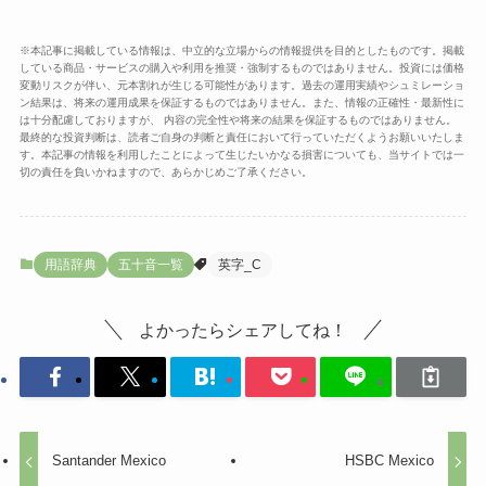
※本記事に掲載している情報は、中立的な立場からの情報提供を目的としたものです。掲載
している商品・サービスの購入や利用を推奨・強制するものではありません。投資には価格
変動リスクが伴い、元本割れが生じる可能性があります。過去の運用実績やシュミレーショ
ン結果は、将来の運用成果を保証するものではありません。また、情報の正確性・最新性に
は十分配慮しておりますが、 内容の完全性や将来の結果を保証するものではありません。
最終的な投資判断は、読者ご自身の判断と責任において行っていただくようお願いいたしま
す。本記事の情報を利用したことによって生じたいかなる損害についても、当サイトでは一
切の責任を負いかねますので、あらかじめご了承ください。
用語辞典
五十音一覧
英字_C
よかったらシェアしてね！
Santander Mexico
HSBC Mexico