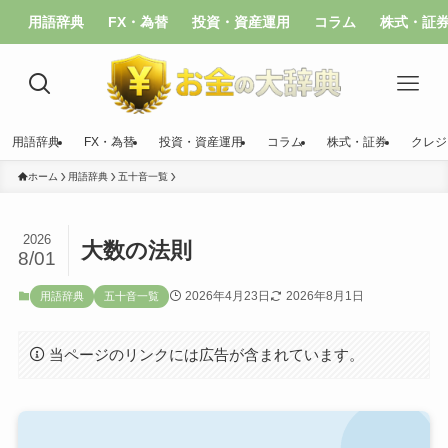
用語辞典
FX・為替
投資・資産運用
コラム
株式・証
用語辞典
FX・為替
投資・資産運用
コラム
株式・証券
クレジ
ホーム
用語辞典
五十音一覧
2026
大数の法則
8/01
2026年4月23日
2026年8月1日
用語辞典
五十音一覧
当ページのリンクには広告が含まれています。