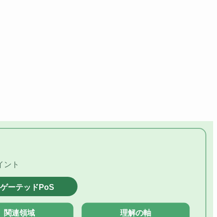
イント
ゲーテッドPoS
関連領域
理解の軸