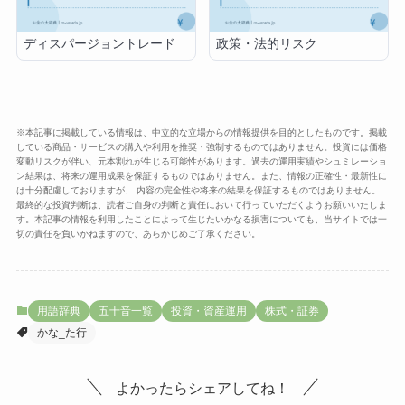
ディスパージョントレード
政策・法的リスク
※本記事に掲載している情報は、中立的な立場からの情報提供を目的としたものです。掲載
している商品・サービスの購入や利用を推奨・強制するものではありません。投資には価格
変動リスクが伴い、元本割れが生じる可能性があります。過去の運用実績やシュミレーショ
ン結果は、将来の運用成果を保証するものではありません。また、情報の正確性・最新性に
は十分配慮しておりますが、 内容の完全性や将来の結果を保証するものではありません。
最終的な投資判断は、読者ご自身の判断と責任において行っていただくようお願いいたしま
す。本記事の情報を利用したことによって生じたいかなる損害についても、当サイトでは一
切の責任を負いかねますので、あらかじめご了承ください。
用語辞典
五十音一覧
投資・資産運用
株式・証券
かな_た行
よかったらシェアしてね！