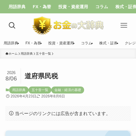
用語辞典
FX・為替
投資・資産運用
コラム
株式・証
用語辞典
FX・為替
投資・資産運用
コラム
株式・証券
クレジ
ホーム
用語辞典
五十音一覧
2026
道府県民税
8/06
用語辞典
五十音一覧
金融・経済の基礎
2026年4月23日
2026年8月6日
当ページのリンクには広告が含まれています。