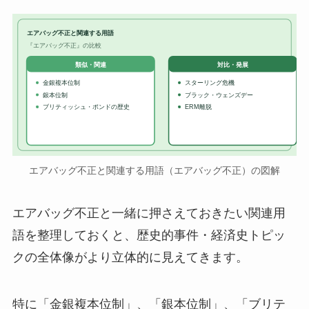
エアバッグ不正と関連する用語
『エアバッグ不正』の比較
対比・発展
類似・関連
金銀複本位制
スターリング危機
銀本位制
ブラック・ウェンズデー
ブリティッシュ・ポンドの歴史
ERM離脱
エアバッグ不正と関連する用語（エアバッグ不正）の図解
エアバッグ不正と一緒に押さえておきたい関連用
語を整理しておくと、歴史的事件・経済史トピッ
クの全体像がより立体的に見えてきます。
特に「金銀複本位制」、「銀本位制」、「ブリテ