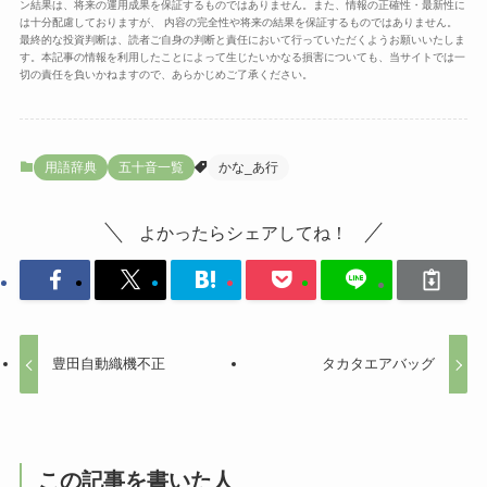
ン結果は、将来の運用成果を保証するものではありません。また、情報の正確性・最新性に
は十分配慮しておりますが、 内容の完全性や将来の結果を保証するものではありません。
最終的な投資判断は、読者ご自身の判断と責任において行っていただくようお願いいたしま
す。本記事の情報を利用したことによって生じたいかなる損害についても、当サイトでは一
切の責任を負いかねますので、あらかじめご了承ください。
用語辞典
五十音一覧
かな_あ行
よかったらシェアしてね！
豊田自動織機不正
タカタエアバッグ
この記事を書いた人