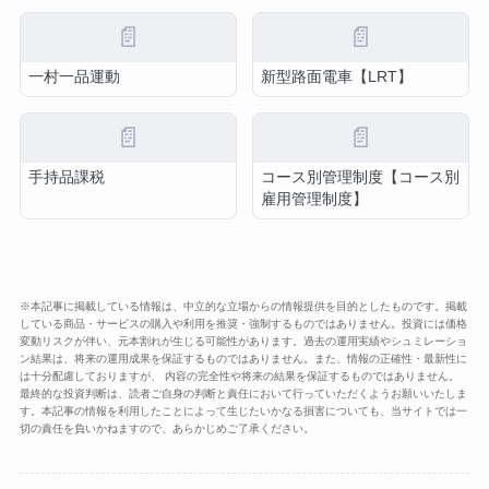
📄
📄
一村一品運動
新型路面電車【LRT】
📄
📄
手持品課税
コース別管理制度【コース別
雇用管理制度】
※本記事に掲載している情報は、中立的な立場からの情報提供を目的としたものです。掲載
している商品・サービスの購入や利用を推奨・強制するものではありません。投資には価格
変動リスクが伴い、元本割れが生じる可能性があります。過去の運用実績やシュミレーショ
ン結果は、将来の運用成果を保証するものではありません。また、情報の正確性・最新性に
は十分配慮しておりますが、 内容の完全性や将来の結果を保証するものではありません。
最終的な投資判断は、読者ご自身の判断と責任において行っていただくようお願いいたしま
す。本記事の情報を利用したことによって生じたいかなる損害についても、当サイトでは一
切の責任を負いかねますので、あらかじめご了承ください。