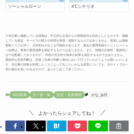
ソーシャルローン
4℃シナリオ
※本記事に掲載している情報は、中立的な立場からの情報提供を目的としたものです。掲載
している商品・サービスの購入や利用を推奨・強制するものではありません。投資には価格
変動リスクが伴い、元本割れが生じる可能性があります。過去の運用実績やシュミレーショ
ン結果は、将来の運用成果を保証するものではありません。また、情報の正確性・最新性に
は十分配慮しておりますが、 内容の完全性や将来の結果を保証するものではありません。
最終的な投資判断は、読者ご自身の判断と責任において行っていただくようお願いいたしま
す。本記事の情報を利用したことによって生じたいかなる損害についても、当サイトでは一
切の責任を負いかねますので、あらかじめご了承ください。
用語辞典
五十音一覧
投資・資産運用
かな_あ行
よかったらシェアしてね！