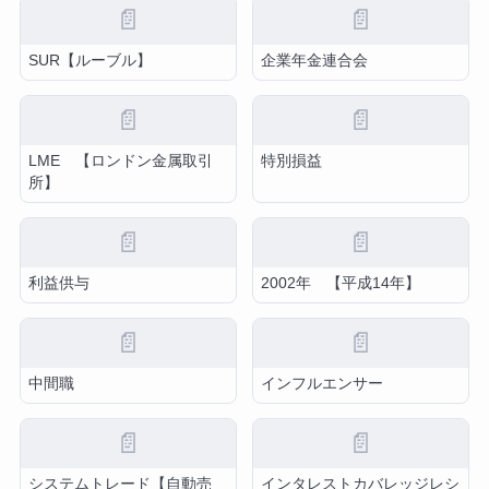
📄
📄
SUR【ルーブル】
企業年金連合会
📄
📄
LME 【ロンドン金属取引
特別損益
所】
📄
📄
利益供与
2002年 【平成14年】
📄
📄
中間職
インフルエンサー
📄
📄
システムトレード【自動売
インタレストカバレッジレシ