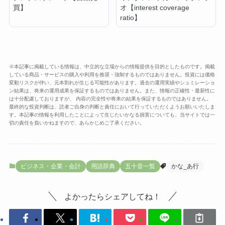
買】
オ【interest coverage
ratio】
※本記事に掲載している情報は、中立的な立場からの情報提供を目的としたものです。掲載
している商品・サービスの購入や利用を推奨・強制するものではありません。投資には価格
変動リスクが伴い、元本割れが生じる可能性があります。過去の運用実績やシュミレーショ
ン結果は、将来の運用成果を保証するものではありません。また、情報の正確性・最新性に
は十分配慮しておりますが、 内容の完全性や将来の結果を保証するものではありません。
最終的な投資判断は、読者ご自身の判断と責任において行っていただくようお願いいたしま
す。本記事の情報を利用したことによって生じたいかなる損害についても、当サイトでは一
切の責任を負いかねますので、あらかじめご了承ください。
ビジネス・企業・会計
用語辞典
五十音一覧
かな_あ行
よかったらシェアしてね！