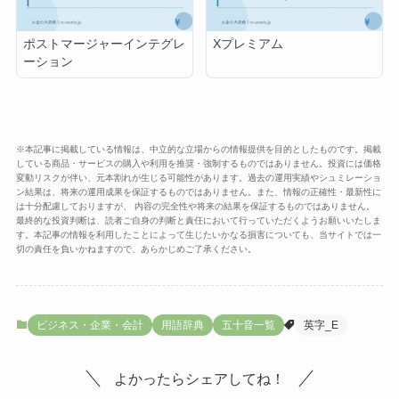
ポストマージャーインテグレ
Xプレミアム
ーション
※本記事に掲載している情報は、中立的な立場からの情報提供を目的としたものです。掲載
している商品・サービスの購入や利用を推奨・強制するものではありません。投資には価格
変動リスクが伴い、元本割れが生じる可能性があります。過去の運用実績やシュミレーショ
ン結果は、将来の運用成果を保証するものではありません。また、情報の正確性・最新性に
は十分配慮しておりますが、 内容の完全性や将来の結果を保証するものではありません。
最終的な投資判断は、読者ご自身の判断と責任において行っていただくようお願いいたしま
す。本記事の情報を利用したことによって生じたいかなる損害についても、当サイトでは一
切の責任を負いかねますので、あらかじめご了承ください。
ビジネス・企業・会計
用語辞典
五十音一覧
英字_E
よかったらシェアしてね！