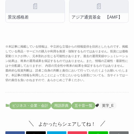
📄
📄
景況感格差
アジア通貨基金 【AMF】
※本記事に掲載している情報は、中立的な立場からの情報提供を目的としたものです。掲載
している商品・サービスの購入や利用を推奨・強制するものではありません。投資には価格
変動リスクが伴い、元本割れが生じる可能性があります。過去の運用実績やシュミレーショ
ン結果は、将来の運用成果を保証するものではありません。また、情報の正確性・最新性に
は十分配慮しておりますが、 内容の完全性や将来の結果を保証するものではありません。
最終的な投資判断は、読者ご自身の判断と責任において行っていただくようお願いいたしま
す。本記事の情報を利用したことによって生じたいかなる損害についても、当サイトでは一
切の責任を負いかねますので、あらかじめご了承ください。
ビジネス・企業・会計
用語辞典
五十音一覧
英字_E
よかったらシェアしてね！