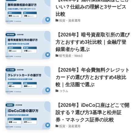
いい？仕組みの理解と3サービス
比較
投資・資産運用
【2026年】暗号資産取引所の選び
方とおすすめ3社比較｜金融庁登
録業者から選ぶ
暗号資産・Web3
【2026年】年会費無料クレジット
カードの選び方とおすすめ4枚比
較｜生活圏で選ぶ
コラム
【2026年】iDeCo口座はどこで開
設する？選び方3基準と松井証
券・マネックス証券の比較
投資・資産運用