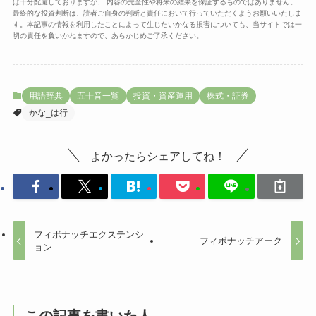
は十分配慮しておりますが、 内容の完全性や将来の結果を保証するものではありません。
最終的な投資判断は、読者ご自身の判断と責任において行っていただくようお願いいたしま
す。本記事の情報を利用したことによって生じたいかなる損害についても、当サイトでは一
切の責任を負いかねますので、あらかじめご了承ください。
用語辞典
五十音一覧
投資・資産運用
株式・証券
かな_は行
よかったらシェアしてね！
フィボナッチエクステンシ
フィボナッチアーク
ョン