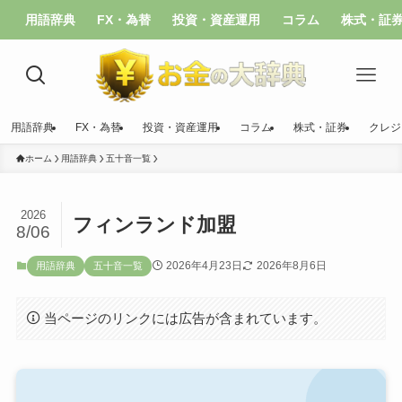
用語辞典
FX・為替
投資・資産運用
コラム
株式・証
用語辞典
FX・為替
投資・資産運用
コラム
株式・証券
クレジ
ホーム
用語辞典
五十音一覧
2026
フィンランド加盟
8/06
2026年4月23日
2026年8月6日
用語辞典
五十音一覧
当ページのリンクには広告が含まれています。