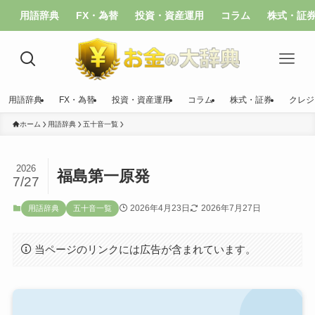
用語辞典
FX・為替
投資・資産運用
コラム
株式・証
用語辞典
FX・為替
投資・資産運用
コラム
株式・証券
クレジ
ホーム
用語辞典
五十音一覧
2026
福島第一原発
7/27
2026年4月23日
2026年7月27日
用語辞典
五十音一覧
当ページのリンクには広告が含まれています。