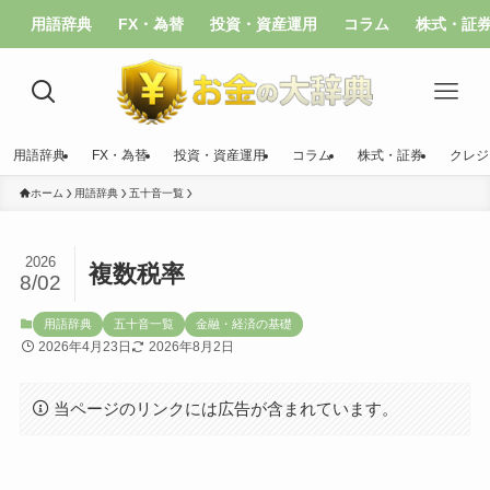
用語辞典
FX・為替
投資・資産運用
コラム
株式・証
用語辞典
FX・為替
投資・資産運用
コラム
株式・証券
クレジ
ホーム
用語辞典
五十音一覧
2026
複数税率
8/02
用語辞典
五十音一覧
金融・経済の基礎
2026年4月23日
2026年8月2日
当ページのリンクには広告が含まれています。