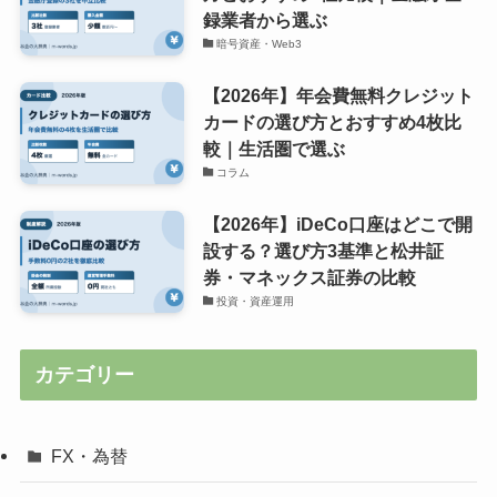
録業者から選ぶ
暗号資産・Web3
【2026年】年会費無料クレジット
カードの選び方とおすすめ4枚比
較｜生活圏で選ぶ
コラム
【2026年】iDeCo口座はどこで開
設する？選び方3基準と松井証
券・マネックス証券の比較
投資・資産運用
カテゴリー
FX・為替