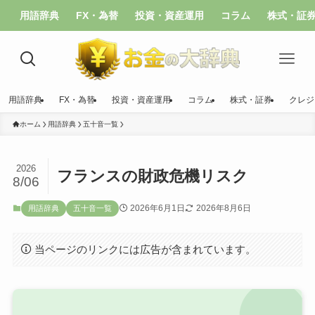
用語辞典
FX・為替
投資・資産運用
コラム
株式・証
用語辞典
FX・為替
投資・資産運用
コラム
株式・証券
クレジ
ホーム
用語辞典
五十音一覧
2026
フランスの財政危機リスク
8/06
2026年6月1日
2026年8月6日
用語辞典
五十音一覧
当ページのリンクには広告が含まれています。