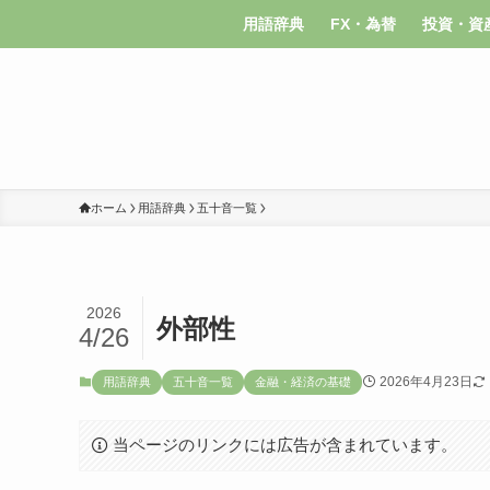
用語辞典
FX・為替
投資・資
ホーム
用語辞典
五十音一覧
2026
外部性
4/26
2026年4月23日
用語辞典
五十音一覧
金融・経済の基礎
当ページのリンクには広告が含まれています。