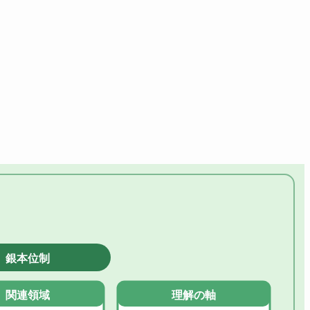
銀本位制
関連領域
理解の軸