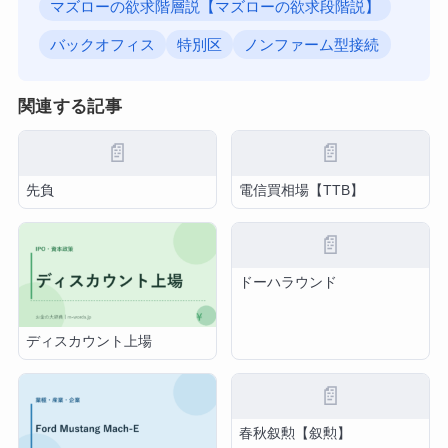
マズローの欲求階層説【マズローの欲求段階説】
バックオフィス
特別区
ノンファーム型接続
関連する記事
📄
📄
先負
電信買相場【TTB】
📄
ドーハラウンド
ディスカウント上場
📄
春秋叙勲【叙勲】