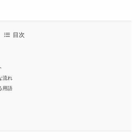
目次
ト
な流れ
る用語