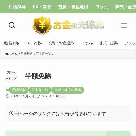
用語辞典
FX・為替
投資・資産運用
コラム
株式・証
用語辞典
FX・為替
投資・資産運用
コラム
株式・証券
クレジ
ホーム
用語辞典
五十音一覧
2026
半額免除
8/02
用語辞典
五十音一覧
金融・経済の基礎
2026年4月23日
2026年8月2日
当ページのリンクには広告が含まれています。