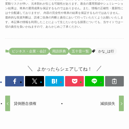
変動リスクが伴い、元本割れが生じる可能性があります。過去の運用実績やシュミレーショ
ン結果は、将来の運用成果を保証するものではありません。また、情報の正確性・最新性に
は十分配慮しておりますが、 内容の完全性や将来の結果を保証するものではありません。
最終的な投資判断は、読者ご自身の判断と責任において行っていただくようお願いいたしま
す。本記事の情報を利用したことによって生じたいかなる損害についても、当サイトでは一
切の責任を負いかねますので、あらかじめご了承ください。
ビジネス・企業・会計
用語辞典
五十音一覧
かな_は行
よかったらシェアしてね！
貸倒懸念債権
減損損失