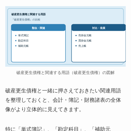
破産更生債権と関連する用語
『破産更生債権』の比較
対比・発展
類似・関連
単式簿記
売掛金元帳
勘定科目
買掛金元帳
補助元帳
売上帳
破産更生債権と関連する用語（破産更生債権）の図解
破産更生債権と一緒に押さえておきたい関連用語
を整理しておくと、会計・簿記・財務諸表の全体
像がより立体的に見えてきます。
特に「単式簿記」、「勘定科目」、「補助元