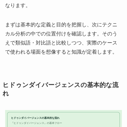
なります。
まずは基本的な定義と目的を把握し、次にテクニ
カル分析の中での位置付けを確認します。そのう
えで類似語・対比語と比較しつつ、実際のケース
で使われる場面を想像すると知識が定着します。
ヒドゥンダイバージェンスの基本的な流
れ
ヒドゥンダイバージェンスの基本的な流れ
『ヒドゥンダイバージェンス』の基本フロー