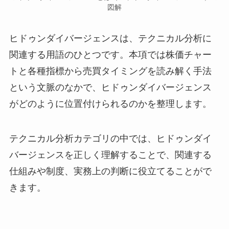
図解
ヒドゥンダイバージェンスは、テクニカル分析に
関連する用語のひとつです。本項では株価チャー
トと各種指標から売買タイミングを読み解く手法
という文脈のなかで、ヒドゥンダイバージェンス
がどのように位置付けられるのかを整理します。
テクニカル分析カテゴリの中では、ヒドゥンダイ
バージェンスを正しく理解することで、関連する
仕組みや制度、実務上の判断に役立てることがで
きます。