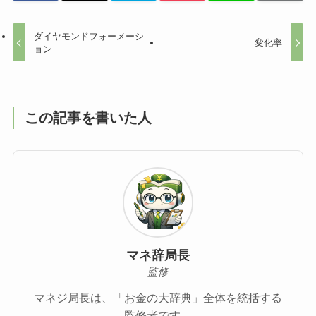
ダイヤモンドフォーメーシ
変化率
ョン
この記事を書いた人
マネ辞局長
監修
マネジ局長は、「お金の大辞典」全体を統括する
監修者です。