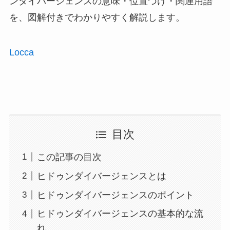
ンダイバージェンスの意味・位置づけ・関連用語
を、図解付きでわかりやすく解説します。
Locca
目次
この記事の目次
ヒドゥンダイバージェンスとは
ヒドゥンダイバージェンスのポイント
ヒドゥンダイバージェンスの基本的な流
れ