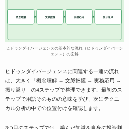
実務応用
概念理解
文脈把握
振り返り
ヒドゥンダイバージェンスの基本的な流れ（ヒドゥンダイバージ
ェンス）の図解
ヒドゥンダイバージェンスに関連する一連の流れ
は、大きく「概念理解 → 文脈把握 → 実務応用 →
振り返り」の4ステップで整理できます。最初のス
テップで用語そのものの意味を学び、次にテクニ
カル分析の中での位置付けを確認します。
3つ目のステップでは、学んだ知識を自身の投資判