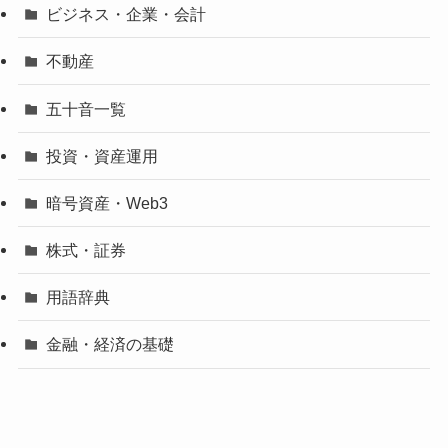
ビジネス・企業・会計
不動産
五十音一覧
投資・資産運用
暗号資産・Web3
株式・証券
用語辞典
金融・経済の基礎