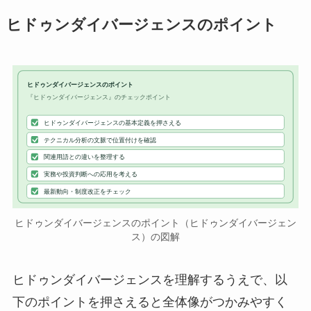
ヒドゥンダイバージェンスのポイント
ヒドゥンダイバージェンスのポイント
『ヒドゥンダイバージェンス』のチェックポイント
ヒドゥンダイバージェンスの基本定義を押さえる
テクニカル分析の文脈で位置付けを確認
関連用語との違いを整理する
実務や投資判断への応用を考える
最新動向・制度改正をチェック
ヒドゥンダイバージェンスのポイント（ヒドゥンダイバージェン
ス）の図解
ヒドゥンダイバージェンスを理解するうえで、以
下のポイントを押さえると全体像がつかみやすく