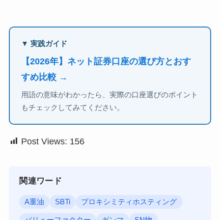
▼ 実践ガイド
【2026年】ネット証券口座の選び方とおす
すめ比較 →
用語の意味がわかったら、実際の口座選びのポイント
もチェックしてみてください。
Post Views:
156
関連ワード
A重油
SBTi
プロキシミティホスティング