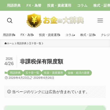
用語辞典
FX・為替
投資・資産運用
コラム
株式・証
用語辞典
FX・為替
投資・資産運用
コラム
株式・証券
クレジ
ホーム
用語辞典
五十音一覧
2026
非課税保有限度額
4/26
用語辞典
五十音一覧
投資・資産運用
金融・経済の基礎
2026年4月23日
2026年4月26日
当ページのリンクには広告が含まれています。