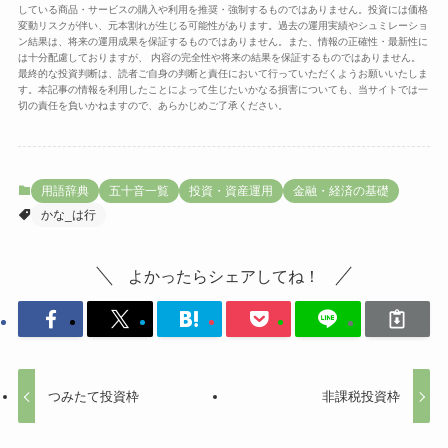
している商品・サービスの購入や利用を推奨・強制するものではありません。投資には価格
変動リスクが伴い、元本割れが生じる可能性があります。過去の運用実績やシュミレーショ
ン結果は、将来の運用成果を保証するものではありません。また、情報の正確性・最新性に
は十分配慮しておりますが、 内容の完全性や将来の結果を保証するものではありません。
最終的な投資判断は、読者ご自身の判断と責任において行っていただくようお願いいたしま
す。本記事の情報を利用したことによって生じたいかなる損害についても、当サイトでは一
切の責任を負いかねますので、あらかじめご了承ください。
用語辞典
五十音一覧
投資・資産運用
金融・経済の基礎
かな_は行
よかったらシェアしてね！
つみたて投資枠
非課税投資枠