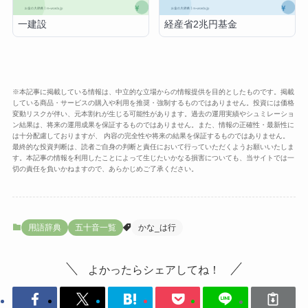
一建設
経産省2兆円基金
※本記事に掲載している情報は、中立的な立場からの情報提供を目的としたものです。掲載
している商品・サービスの購入や利用を推奨・強制するものではありません。投資には価格
変動リスクが伴い、元本割れが生じる可能性があります。過去の運用実績やシュミレーショ
ン結果は、将来の運用成果を保証するものではありません。また、情報の正確性・最新性に
は十分配慮しておりますが、 内容の完全性や将来の結果を保証するものではありません。
最終的な投資判断は、読者ご自身の判断と責任において行っていただくようお願いいたしま
す。本記事の情報を利用したことによって生じたいかなる損害についても、当サイトでは一
切の責任を負いかねますので、あらかじめご了承ください。
用語辞典
五十音一覧
かな_は行
よかったらシェアしてね！