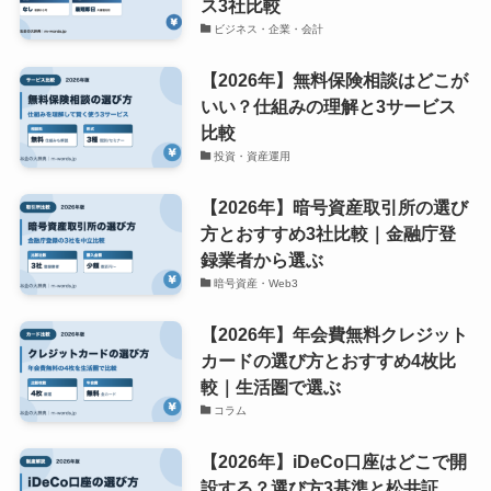
ス3社比較
ビジネス・企業・会計
【2026年】無料保険相談はどこが
いい？仕組みの理解と3サービス
比較
投資・資産運用
【2026年】暗号資産取引所の選び
方とおすすめ3社比較｜金融庁登
録業者から選ぶ
暗号資産・Web3
【2026年】年会費無料クレジット
カードの選び方とおすすめ4枚比
較｜生活圏で選ぶ
コラム
【2026年】iDeCo口座はどこで開
設する？選び方3基準と松井証