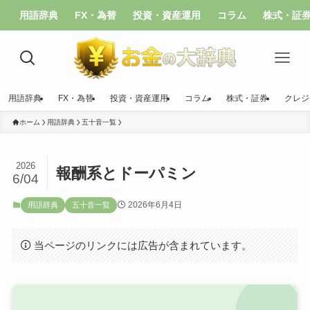
用語辞典
FX・為替
投資・資産運用
コラム
株式・証
用語辞典
FX・為替
投資・資産運用
コラム
株式・証券
クレジ
ホーム
用語辞典
五十音一覧
2026
報酬系とドーパミン
6/04
2026年6月4日
用語辞典
五十音一覧
当ページのリンクには広告が含まれています。