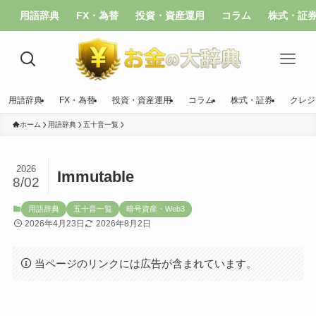
用語辞典
FX・為替
投資・資産運用
コラム
株式・証
用語辞典
FX・為替
投資・資産運用
コラム
株式・証券
クレジ
ホーム
用語辞典
五十音一覧
2026
Immutable
8/02
用語辞典
五十音一覧
暗号資産・Web3
2026年4月23日
2026年8月2日
当ページのリンクには広告が含まれています。