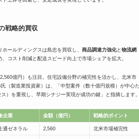
Dの戦略的買収
リホールディングスは島忠を買収し、
商品調達力強化
と
物流網
め、コスト削減と配送スピード向上で市場シェアを拡大。
2,560億円）も注目。住宅設備分野の補完性を活かし、北米市
B氏（製造業投資家）は、「中型案件（数十億円規模）が中心
セス）を重視し、早期シナジー実現が成功の鍵」と指摘します
象企業
金額（億円）
戦略的ポイント
士通ゼネラル
2,560
北米市場補完性