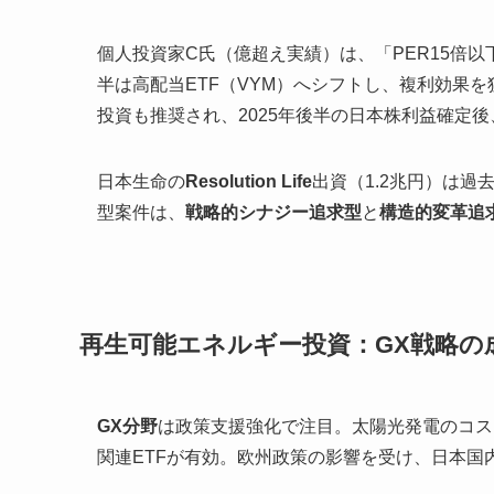
個人投資家C氏（億超え実績）は、「PER15倍
半は高配当ETF（VYM）へシフトし、複利効果
投資も推奨され、2025年後半の日本株利益確定
日本生命の
Resolution Life
出資（1.2兆円）は
型案件は、
戦略的シナジー追求型
と
構造的変革追
再生可能エネルギー投資：GX戦略の
GX分野
は政策支援強化で注目。太陽光発電のコス
関連ETFが有効。欧州政策の影響を受け、日本国