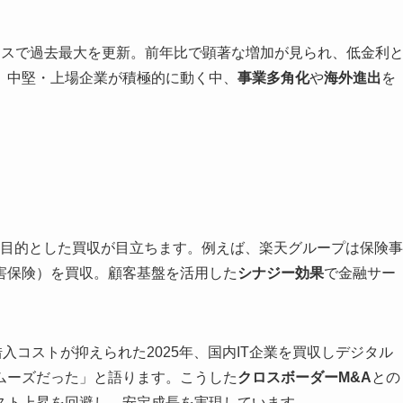
ースで過去最大を更新。前年比で顕著な増加が見られ、低金利
。中堅・上場企業が積極的に動く中、
事業多角化
や
海外進出
を
目的とした買収が目立ちます。例えば、楽天グループは保険事
害保険）を買収。顧客基盤を活用した
シナジー効果
で金融サー
入コストが抑えられた2025年、国内IT企業を買収しデジタル
ムーズだった」と語ります。こうした
クロスボーダーM&A
との
スト上昇を回避し、安定成長を実現しています。