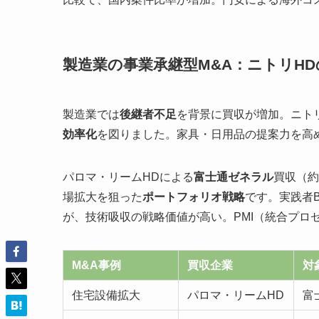
製造業の事業承継型M&A：ニトリH
製造業では
後継者不足
を背景に買収が増加。ニト
効率化
を図りました。家具・日用品の提案力を高
パロマ・リームHDによる
富士通ゼネラル
買収（約
場拡大を狙った
ポートフォリオ戦略
です。実践者
が、技術吸収の戦略価値が高い。PMI（統合プロ
M&A事例
買収企業
対
住宅設備拡大
パロマ・リームHD
富