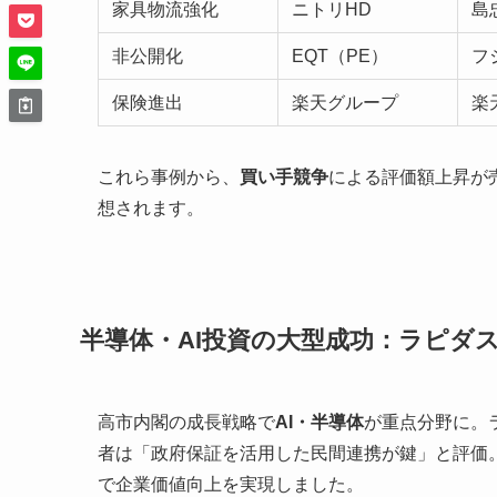
家具物流強化
ニトリHD
島
非公開化
EQT（PE）
フ
保険進出
楽天グループ
楽
これら事例から、
買い手競争
による評価額上昇が売
想されます。
半導体・AI投資の大型成功：ラピダ
高市内閣の成長戦略で
AI・半導体
が重点分野に。
者は「政府保証を活用した民間連携が鍵」と評価
で企業価値向上を実現しました。