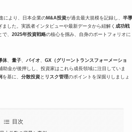
推進により、日本企業の
M&A投資
が過去最大規模を記録し、
半
ぎました。実践者インタビューや最新データから紐解く
成功戦
とで、
2025年投資戦略
の核心を掴み、自身のポートフォリオに
導体
、
量子
、
バイオ
、
GX（グリーントランスフォーメーショ
や補助金が後押しし、投資家はこれら成長領域に注目していま
例
を基に、
分散投資
と
リスク管理
のポイントを深掘りしましょ
目次