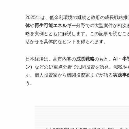
2025年は、低金利環境の継続と政府の成長戦略
体
や
再生可能エネルギー
分野での大型案件が相次
略
を実例とともに解説します。この記事を読むこ
活かせる具体的なヒントを得られます。
日本経済は、高市内閣の
成長戦略
のもと、
AI・半
ン）
などの17重点分野で民間投資を誘発。減税
す。個人投資家から機関投資家までが語る
実践事
う。