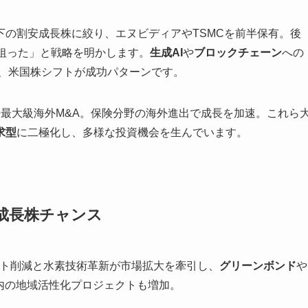
以下の割安成長株に絞り、エヌビディアやTSMCを前半保有。後
を狙った」と戦略を明かします。
生成AI
や
ブロックチェーン
への
後、米国株シフトが成功パターンです。
過去最大級海外M&A。保険分野の海外進出で成長を加速。これら
求型
に二極化し、多様な投資機会を生んでいます。
成長株チャンス
ト削減と水素技術革新が市場拡大を牽引し、
グリーンボンド
や
内の地域活性化プロジェクトも増加。