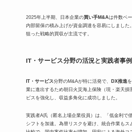
2025年上半期、日本企業の
買い手M&A
は件数ベ
内部留保の積み上げが資金調達を容易にしました
狙った戦略的買収が主流です。
IT・サービス分野の活況と実践者事例
IT・サービス
分野のM&Aが特に活発で、
DX推進
を
業に進出するため朝日火災海上保険（現・楽天損
ビスを強化し、収益多角化に成功しました。
実践者A氏（匿名上場企業役員）は、「低金利で借
シフトを加速。為替リスクを避け、統合作業もス
比較で、国内案件比率が増加。円安による海外コ