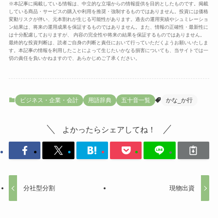
※本記事に掲載している情報は、中立的な立場からの情報提供を目的としたものです。掲載
している商品・サービスの購入や利用を推奨・強制するものではありません。投資には価格
変動リスクが伴い、元本割れが生じる可能性があります。過去の運用実績やシュミレーショ
ン結果は、将来の運用成果を保証するものではありません。また、情報の正確性・最新性に
は十分配慮しておりますが、 内容の完全性や将来の結果を保証するものではありません。
最終的な投資判断は、読者ご自身の判断と責任において行っていただくようお願いいたしま
す。本記事の情報を利用したことによって生じたいかなる損害についても、当サイトでは一
切の責任を負いかねますので、あらかじめご了承ください。
ビジネス・企業・会計
用語辞典
五十音一覧
かな_か行
よかったらシェアしてね！
分社型分割
現物出資