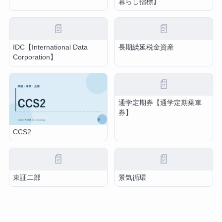
暮らし指標】
📄
📄
IDC【International Data
長期繰延税金資産
Corporation】
📄
通学定期券【通学定期乗車
券】
CCS2
📄
📄
東証二部
景気循環