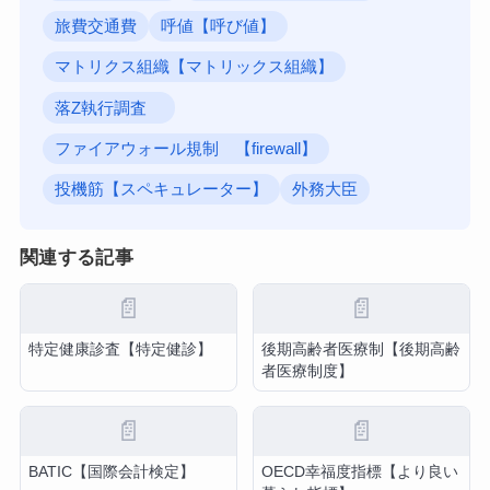
旅費交通費
呼値【呼び値】
マトリクス組織【マトリックス組織】
落Z執行調査
ファイアウォール規制 【firewall】
投機筋【スペキュレーター】
外務大臣
関連する記事
📄
📄
特定健康診査【特定健診】
後期高齢者医療制【後期高齢
者医療制度】
📄
📄
BATIC【国際会計検定】
OECD幸福度指標【より良い