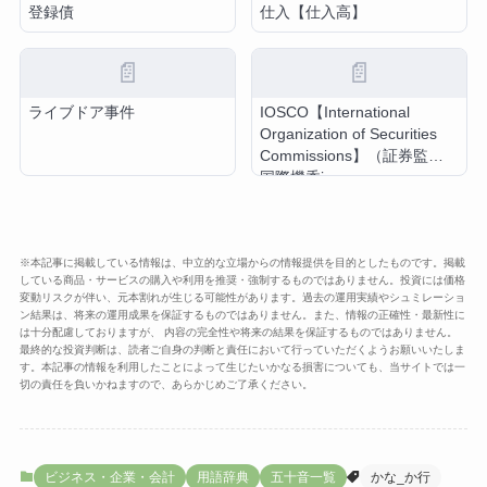
登録債
仕入【仕入高】
📄
📄
ライブドア事件
IOSCO【International
Organization of Securities
Commissions】（証券監督
国際機香j
※本記事に掲載している情報は、中立的な立場からの情報提供を目的としたものです。掲載
している商品・サービスの購入や利用を推奨・強制するものではありません。投資には価格
変動リスクが伴い、元本割れが生じる可能性があります。過去の運用実績やシュミレーショ
ン結果は、将来の運用成果を保証するものではありません。また、情報の正確性・最新性に
は十分配慮しておりますが、 内容の完全性や将来の結果を保証するものではありません。
最終的な投資判断は、読者ご自身の判断と責任において行っていただくようお願いいたしま
す。本記事の情報を利用したことによって生じたいかなる損害についても、当サイトでは一
切の責任を負いかねますので、あらかじめご了承ください。
ビジネス・企業・会計
用語辞典
五十音一覧
かな_か行