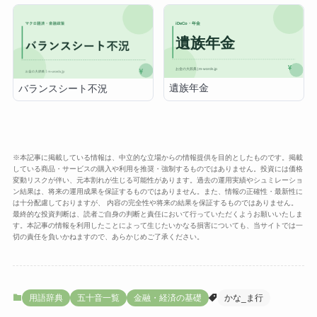
遺族年金
バランスシート不況
※本記事に掲載している情報は、中立的な立場からの情報提供を目的としたものです。掲載
している商品・サービスの購入や利用を推奨・強制するものではありません。投資には価格
変動リスクが伴い、元本割れが生じる可能性があります。過去の運用実績やシュミレーショ
ン結果は、将来の運用成果を保証するものではありません。また、情報の正確性・最新性に
は十分配慮しておりますが、 内容の完全性や将来の結果を保証するものではありません。
最終的な投資判断は、読者ご自身の判断と責任において行っていただくようお願いいたしま
す。本記事の情報を利用したことによって生じたいかなる損害についても、当サイトでは一
切の責任を負いかねますので、あらかじめご了承ください。
用語辞典
五十音一覧
金融・経済の基礎
かな_ま行