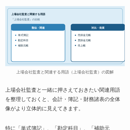
上場会社監査と関連する用語
『上場会社監査』の比較
対比・発展
類似・関連
単式簿記
売掛金元帳
勘定科目
買掛金元帳
補助元帳
売上帳
上場会社監査と関連する用語（上場会社監査）の図解
上場会社監査と一緒に押さえておきたい関連用語
を整理しておくと、会計・簿記・財務諸表の全体
像がより立体的に見えてきます。
特に「単式簿記」、「勘定科目」、「補助元