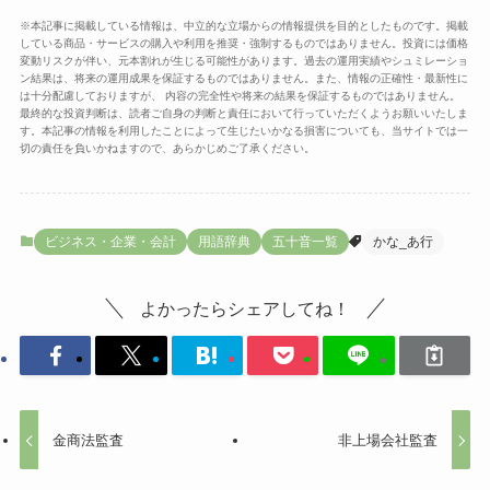
※本記事に掲載している情報は、中立的な立場からの情報提供を目的としたものです。掲載
している商品・サービスの購入や利用を推奨・強制するものではありません。投資には価格
変動リスクが伴い、元本割れが生じる可能性があります。過去の運用実績やシュミレーショ
ン結果は、将来の運用成果を保証するものではありません。また、情報の正確性・最新性に
は十分配慮しておりますが、 内容の完全性や将来の結果を保証するものではありません。
最終的な投資判断は、読者ご自身の判断と責任において行っていただくようお願いいたしま
す。本記事の情報を利用したことによって生じたいかなる損害についても、当サイトでは一
切の責任を負いかねますので、あらかじめご了承ください。
ビジネス・企業・会計
用語辞典
五十音一覧
かな_あ行
よかったらシェアしてね！
金商法監査
非上場会社監査