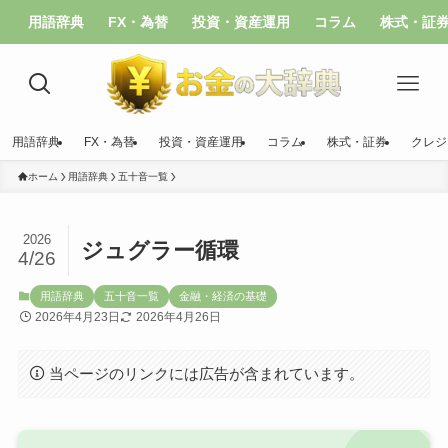
用語辞典
FX・為替
投資・資産運用
コラム
株式・証
用語辞典
FX・為替
投資・資産運用
コラム
株式・証券
クレジ
ホーム
用語辞典
五十音一覧
2026
ジュグラー循環
4/26
用語辞典
五十音一覧
金融・経済の基礎
2026年4月23日
2026年4月26日
当ページのリンクには広告が含まれています。