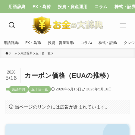
用語辞典
FX・為替
投資・資産運用
コラム
株式・証
用語辞典
FX・為替
投資・資産運用
コラム
株式・証券
クレジ
ホーム
用語辞典
五十音一覧
2026
カーボン価格（EUAの推移）
5/16
2026年5月15日
2026年5月16日
用語辞典
五十音一覧
当ページのリンクには広告が含まれています。