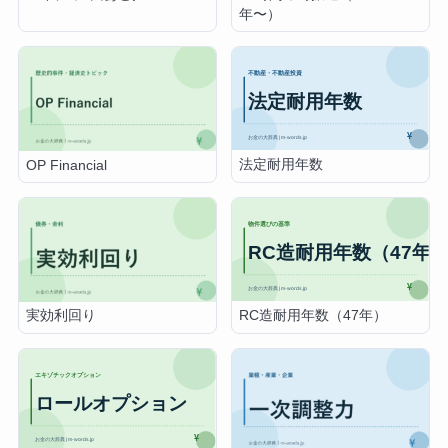
年〜）
法定耐用年数
OP Financial
RC造耐用年数（47年）
実効利回り