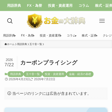
用語辞典
FX・為替
投資・資産運用
コラム
株式・証
用語辞典
FX・為替
投資・資産運用
コラム
株式・証券
クレジ
ホーム
用語辞典
五十音一覧
2026
カーボンプライシング
7/22
用語辞典
五十音一覧
投資・資産運用
金融・経済の基礎
2026年4月23日
2026年7月22日
当ページのリンクには広告が含まれています。