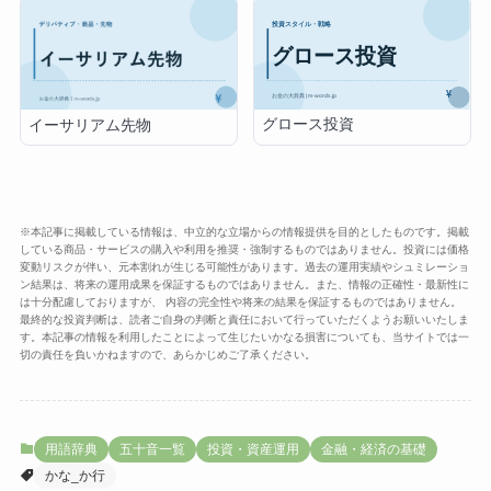
グロース投資
イーサリアム先物
※本記事に掲載している情報は、中立的な立場からの情報提供を目的としたものです。掲載
している商品・サービスの購入や利用を推奨・強制するものではありません。投資には価格
変動リスクが伴い、元本割れが生じる可能性があります。過去の運用実績やシュミレーショ
ン結果は、将来の運用成果を保証するものではありません。また、情報の正確性・最新性に
は十分配慮しておりますが、 内容の完全性や将来の結果を保証するものではありません。
最終的な投資判断は、読者ご自身の判断と責任において行っていただくようお願いいたしま
す。本記事の情報を利用したことによって生じたいかなる損害についても、当サイトでは一
切の責任を負いかねますので、あらかじめご了承ください。
用語辞典
五十音一覧
投資・資産運用
金融・経済の基礎
かな_か行