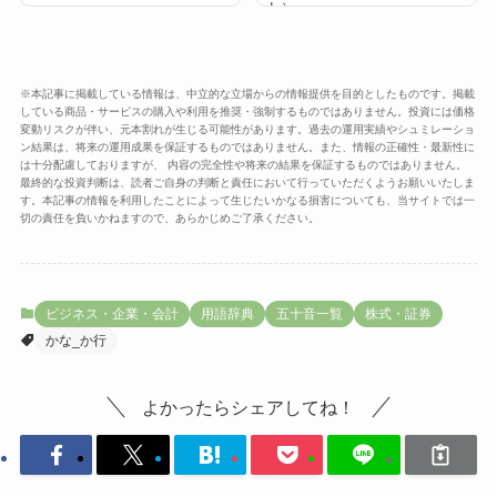
ト）
※本記事に掲載している情報は、中立的な立場からの情報提供を目的としたものです。掲載
している商品・サービスの購入や利用を推奨・強制するものではありません。投資には価格
変動リスクが伴い、元本割れが生じる可能性があります。過去の運用実績やシュミレーショ
ン結果は、将来の運用成果を保証するものではありません。また、情報の正確性・最新性に
は十分配慮しておりますが、 内容の完全性や将来の結果を保証するものではありません。
最終的な投資判断は、読者ご自身の判断と責任において行っていただくようお願いいたしま
す。本記事の情報を利用したことによって生じたいかなる損害についても、当サイトでは一
切の責任を負いかねますので、あらかじめご了承ください。
ビジネス・企業・会計
用語辞典
五十音一覧
株式・証券
かな_か行
よかったらシェアしてね！