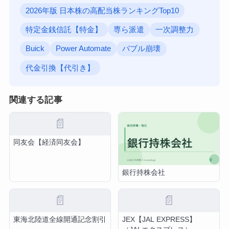
2026年版 日本株の高配当株ランキングTop10
特定金銭信託【特金】
専ら派遣
一次調整力
Buick
Power Automate
バブル崩壊
代金引換【代引き】
関連する記事
📄
同友会【経済同友会】
銀行持株会社
📄
📄
東海北陸道全線開通記念割引
JEX【JAL EXPRESS】